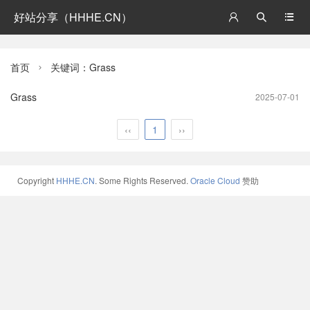
好站分享（HHHE.CN）



首页
关键词：Grass

Grass
2025-07-01
‹‹
1
››
Copyright
HHHE.CN
. Some Rights Reserved.
Oracle Cloud
赞助