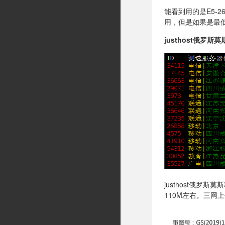
能看到用的是E5-2
用，但是如果是最
justhost俄罗斯
justhost俄
110M左右。三网