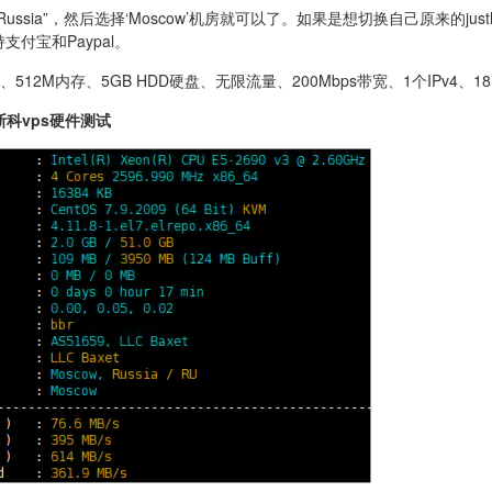
ssia”，然后选择‘Moscow’机房就可以了。如果是想切换自己原来的justhos
付宝和Paypal。
512M内存、5GB HDD硬盘、无限流量、200Mbps带宽、1个IPv4、18
莫斯科vps硬件测试