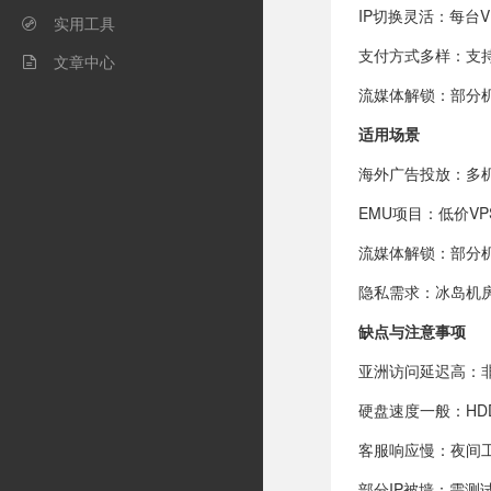
IP切换灵活：每台
实用工具

支付方式多样：支持
文章中心

流媒体解锁：部分机房I
适用场景
海外广告投放：多机房
EMU项目：低价V
流媒体解锁：部分机房I
隐私需求：冰岛机
缺点与注意事项
亚洲访问延迟高：
硬盘速度一般：HDD
客服响应慢：夜间
部分IP被墙：需测