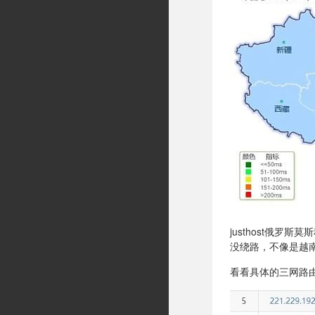
justhost俄罗
没绕路，不像是越
看看具体的三网路