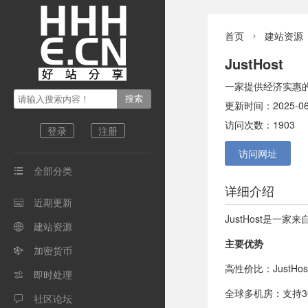
首页
建站资源

JustHost
一家提供经济实惠
更新时间：2025-06-0
访问次数：1903
登录
注册
访问网址
全部分类

详细介绍
近期更新

JustHost是一
建站资源

主要优势
加密货币

高性价比：JustHo
即时处理

全球多机房：支持3
社区论坛
